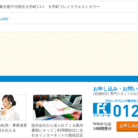
19 東京都千代田区大手町2-3-1 大手町プレイスウエストタワー
t.com/
お申し込み・お問い
[全国対応] 専門スタッフが
Webからは
は転用・事業者変
提供会社から送られてくる案内
お申し込
24時間受付
報を伝える
書類にそってご利用開始日に合
わせインターネットの接続設定