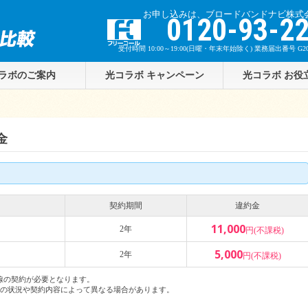
お申し込みは、ブロードバンドナビ株式
z
0120-93-2
受付時間 10:00～19:00(日曜・年末年始除く) 業務届出番号 G201
ラボのご案内
光コラボ キャンペーン
光コラボ お役
金
契約期間
違約金
11,000
2年
円(不課税)
5,000
2年
円(不課税)
線の契約が必要となります。
客様の状況や契約内容によって異なる場合があります。