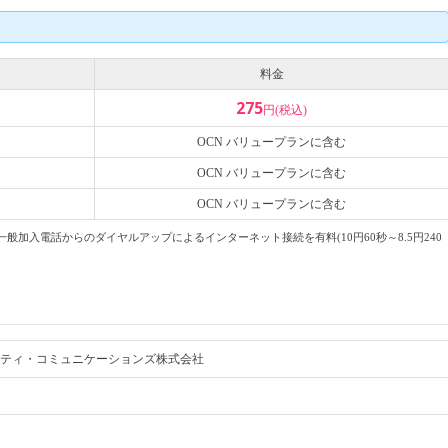
料金
275
円(税込)
OCN バリュープランに含む
OCN バリュープランに含む
OCN バリュープランに含む
般加入電話からのダイヤルアップによるインターネット接続を有料(10円60秒～8.5円240
ティ・コミュニケーションズ株式会社