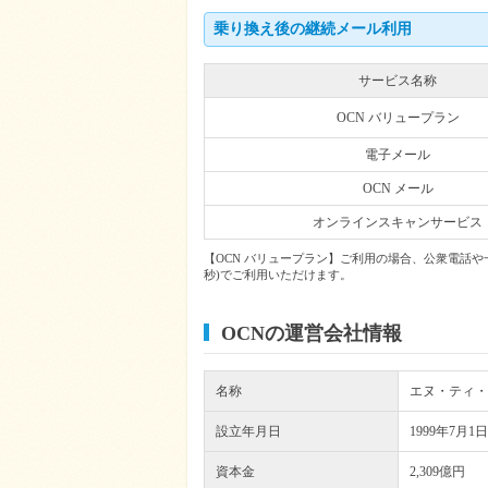
乗り換え後の継続メール利用
サービス名称
OCN バリュープラン
電子メール
OCN メール
オンラインスキャンサービス
【OCN バリュープラン】ご利用の場合、公衆電話や一
秒)でご利用いただけます。
OCNの運営会社情報
名称
エヌ・ティ・
設立年月日
1999年7月1日
資本金
2,309億円