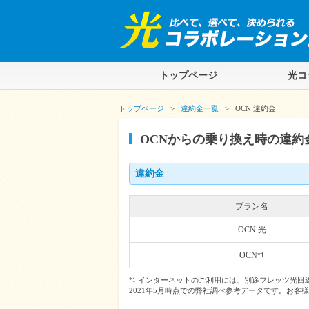
トップページ
光コ
トップページ
>
違約金一覧
>
OCN 違約金
OCNからの乗り換え時の違約
違約金
プラン名
OCN 光
OCN
*1
インターネットのご利用には、別途フレッツ光回
*1
2021年5月時点での弊社調べ参考データです。お