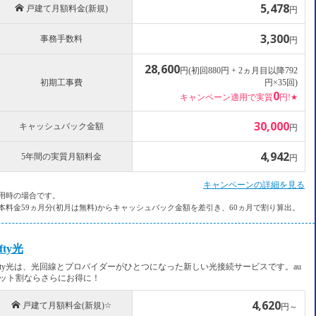
5,478
h
戸建て月額料金(新規)
円
3,300
事務手数料
円
28,600
円(初回880円 + 2ヵ月目以降792
初期工事費
円×35回)
0
キャンペーン適用で実質
円!
★
30,000
キャッシュバック金額
円
4,942
5年間の実質月額料金
円
キャンペーンの詳細を見る
利用時の場合です。
本料金59ヵ月分(初月は無料)からキャッシュバック金額を差引き、60ヵ月で割り算出。
ifty光
ifty光は、光回線とプロバイダーがひとつになった新しい光接続サービスです。au
ット割ならさらにお得に！
4,620
h
戸建て月額料金(新規)
☆
円～