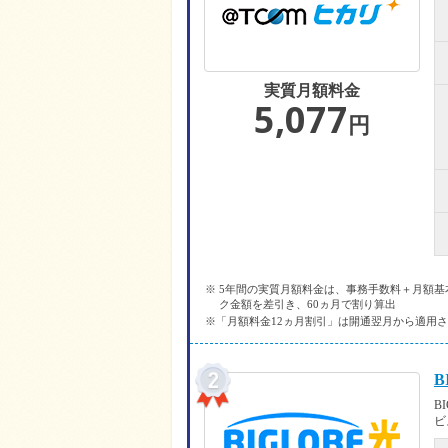
実質月額料金
5,077
円
※ 5年間の実質月額料金は、事務手数料＋月額基本
ク金額を差引き、60ヵ月で割り算出
※「月額料金12ヵ月割引」は開通翌月から適用
B
B
ビ