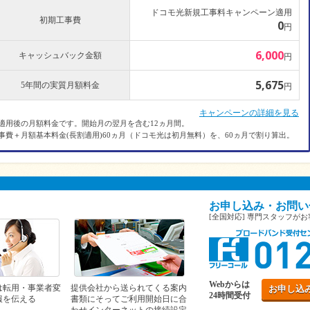
ドコモ光新規工事料キャンペーン適用
初期工事費
0
円
6,000
キャッシュバック金額
円
5,675
5年間の実質月額料金
円
キャンペーンの詳細を見る
適用後の月額料金です。開始月の翌月を含む12ヵ月間。
事費＋月額基本料金(長割適用)60ヵ月（ドコモ光は初月無料）を、60ヵ月で割り算出。
お申し込み・お問い
[全国対応] 専門スタッフが
Webからは
は転用・事業者変
提供会社から送られてくる案内
お申し込
24時間受付
報を伝える
書類にそってご利用開始日に合