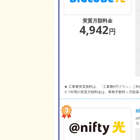
実質月額料金
4,942
円
★ 工事費実質無料は、「工事費0円プラン」ご
※ 5年間の実質月額料金は、事務手数料＋月額基
n
n
セ