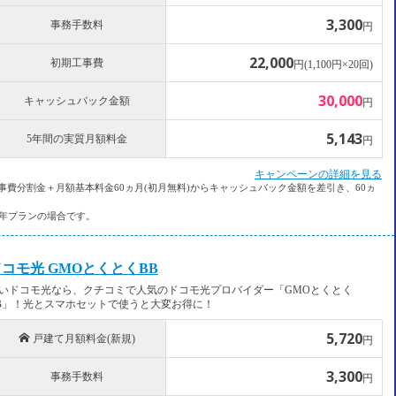
3,300
事務手数料
円
22,000
初期工事費
円(1,100円×20回)
30,000
キャッシュバック金額
円
5,143
5年間の実質月額料金
円
キャンペーンの詳細を見る
事費分割金＋月額基本料金60ヵ月(初月無料)からキャッシュバック金額を差引き、60ヵ
3年プランの場合です。
コモ光 GMOとくとくBB
いドコモ光なら、クチコミで人気のドコモ光プロバイダー「GMOとくとく
B」！光とスマホセットで使うと大変お得に！
5,720
h
戸建て月額料金(新規)
円
3,300
事務手数料
円