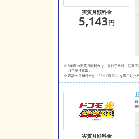
実質月額料金
5,143
円
※ 5年間の実質月額料金は、事務手数料＋初期工
月で割り算出。
☆ 表記の月額料金は「22ヵ月割引」を適用した
ド
速
B
実質月額料金