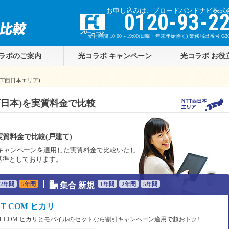
お申し込みは、ブロードバンドナビ株式
z
0120-93-2
受付時間 10:00～19:00(日曜・年末年始除く) 業務届出番号 G201
ラボのご案内
光コラボ キャンペーン
光コラボ お役
TT西日本エリア)
 西日本)を実質料金で比較
質料金で比較(戸建て)
)キャンペーンを適用した実質料金で比較いたし
基準としております。
b
2年
間
5年
間
集合 新規
1年
間
2年
間
5年
間
T COM ヒカリ
T COM ヒカリとモバイルのセットなら割引キャンペーン適用で超おトク!