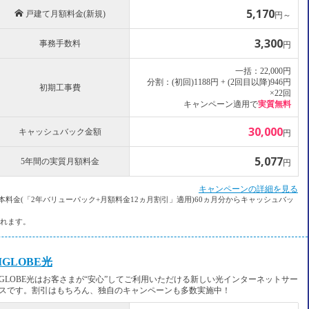
5,170
h
戸建て月額料金(新規)
円～
3,300
事務手数料
円
一括：22,000円
分割：(初回)1188円 + (2回目以降)946円
初期工事費
×22回
キャンペーン適用で
実質無料
30,000
キャッシュバック金額
円
5,077
5年間の実質月額料金
円
キャンペーンの詳細を見る
料金(「2年バリューパック+月額料金12ヵ月割引」適用)60ヵ月分
からキャッシュバッ
されます。
IGLOBE光
IGLOBE光はお客さまが“安心”してご利用いただける新しい光インターネットサー
スです。割引はもちろん、独自のキャンペーンも多数実施中！