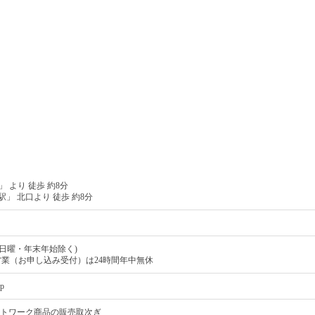
 より 徒歩 約8分
」 北口より 徒歩 約8分
:00(日曜・年末年始除く)
営業（お申し込み受付）は24時間年中無休
jp
トワーク商品の販売取次ぎ