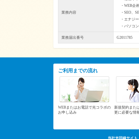
・WEB企
業務内容
・SEO、
・エナジー
・パソコン
業務届出番号
G2011785
ご利用までの流れ
WEBまたはお電話で光コラボの
新規契約また
お申し込み
更に必要な情
当社光回線サイト