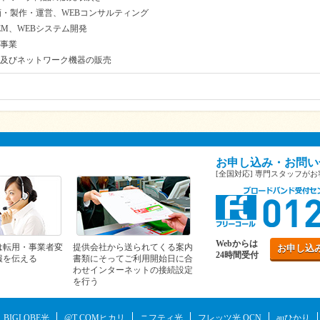
画・製作・運営、WEBコンサルティング
SEM、WEBシステム開発
事業
及びネットワーク機器の販売
お申し込み・お問い
[全国対応] 専門スタッフが
Webからは
は転用・事業者変
提供会社から送られてくる案内
お申し込
24時間受付
報を伝える
書類にそってご利用開始日に合
わせインターネットの接続設定
を行う
BIGLOBE光
@T COMヒカリ
ニフティ光
フレッツ光 OCN
auひかり