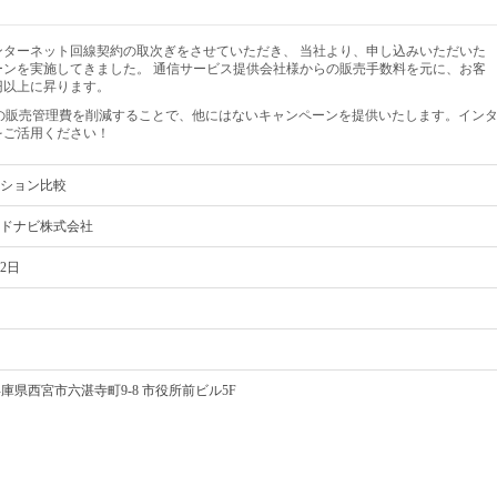
ターネット回線契約の取次ぎをさせていただき、 当社より、申し込みいただいた
ンを実施してきました。 通信サービス提供会社様からの販売手数料を元に、お客
円以上に昇ります。
の販売管理費を削減することで、他にはないキャンペーンを提供いたします。イン
をご活用ください！
ション比較
ドナビ株式会社
2日
8 兵庫県西宮市六湛寺町9-8 市役所前ビル5F