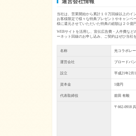
運営会社情報
当社は、営業開始から累計１０万回線以上のイン
お客様限定で様々な特典プレゼントやキャンペー
様に還元させていただいた特典の総額は２０億
WEBサイトを活用し、宣伝広告費・人件費など
ーネット回線のお申し込み、ご契約はぜひ当社
名称
光コラボレー
運営会社
ブロードバン
設立
平成21年2月1
資本金
1億円
代表取締役
前田 有毅
〒662-091